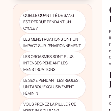
QUELLE QUANTITÉ DE SANG
EST PERDUE PENDANT UN
CYCLE ?
P
l
LES MENSTRUATIONS ONT UN
l
IMPACT SUR L'ENVIRONNEMENT
d
LES ORGASMES SONT PLUS
t
INTENSES PENDANT LES
v
MENSTRUATIONS
LE SEXE PENDANT LES RÈGLES :
UN TABOU EXCLUSIVEMENT
FÉMININ
D
d
VOUS PRENEZ LA PILULE ? CE
n
N'EST PAS DU SANG