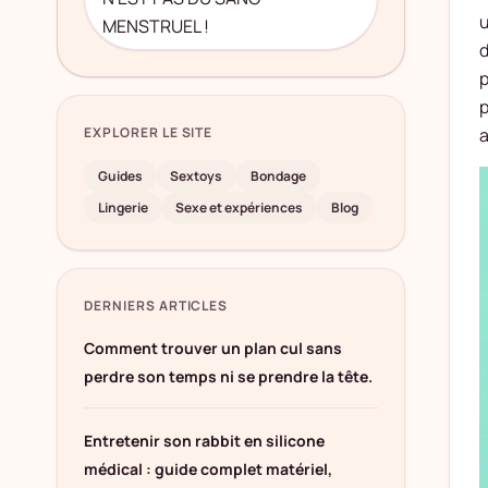
u
MENSTRUEL !
d
p
p
a
EXPLORER LE SITE
Guides
Sextoys
Bondage
Lingerie
Sexe et expériences
Blog
DERNIERS ARTICLES
Comment trouver un plan cul sans
perdre son temps ni se prendre la tête.
Entretenir son rabbit en silicone
médical : guide complet matériel,