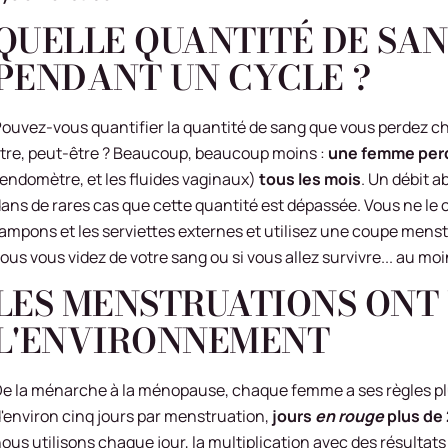
QUELLE QUANTITÉ DE SAN
PENDANT UN CYCLE ?
ouvez-vous quantifier la quantité de sang que vous perdez ch
itre, peut-être ? Beaucoup, beaucoup moins :
une femme perd
'endomètre, et les fluides vaginaux)
tous les mois
. Un débit a
ans de rares cas que cette quantité est dépassée. Vous ne le
ampons et les serviettes externes et utilisez une coupe menst
ous vous videz de votre sang ou si vous allez survivre... au mo
LES MENSTRUATIONS ONT 
L'ENVIRONNEMENT
e la ménarche à la ménopause, chaque femme a ses règles plus
'environ cinq jours par menstruation,
jours
en rouge
plus de 
ous utilisons chaque jour, la multiplication avec des résultats