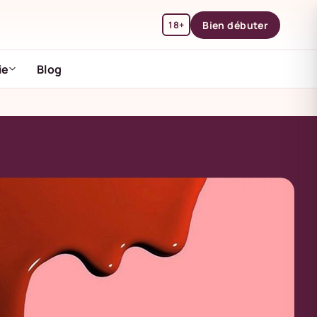
18+
Bien débuter
ie
Blog