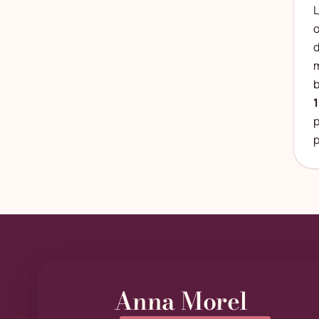
L
o
d
m
b
1
p
p
Anna Morel