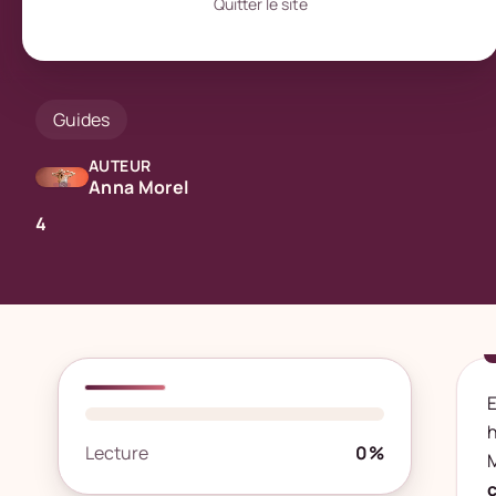
Quitter le site
Guides
AUTEUR
Anna Morel
4
E
h
Lecture
0%
M