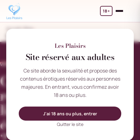
18+
Accueil
Blog
Comment rencontrer des libertins et échangistes à Lyon ?
Les Plaisirs
Site réservé aux adultes
VENDREDI 5 JUILLET 2024
Ce site aborde la sexualité et propose des
Comment
contenus érotiques réservés aux personnes
majeures. En entrant, vous confirmez avoir
rencontrer des
18 ans ou plus.
libertins et
J'ai 18 ans ou plus, entrer
échangistes à Lyon
Quitter le site
?