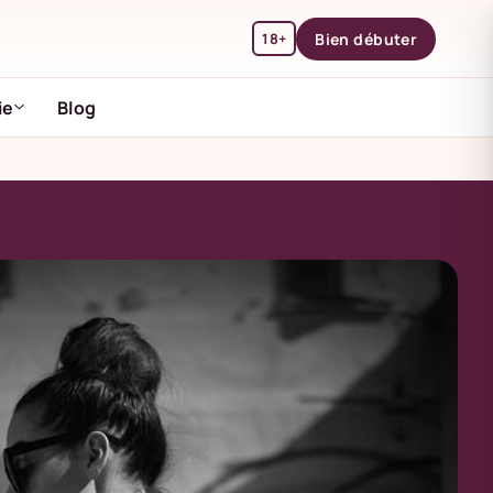
18+
Bien débuter
ie
Blog