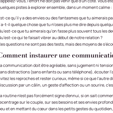
appelez-vous, l'effort ne doit pas venir que d'un côté. Vous êt
uelques pistes à explorer ensemble, dans un moment calme :
st-ce qu’il y a des envies ou des fantasmes que tu aimerais pa
 a-t-il quelque chose que tu n’oses plus me dire depuis quelq
u’est-ce que tu aimerais qu’on fasse plus souvent tous les de
u’est-ce qui te faisait vibrer au début de notre relation ?
es questions ne sont pas des tests, mais des moyens de s'éco
Comment instaurer une communication
a communication doit être agréable, sans jugement ni tension
ans distractions (sans enfants ou sans téléphone), écouter l'a
vitez les reproches et rester curieux, même si ce que l'autre d
iscussion par un câlin, un geste d'affection ou un sourire, c'es
a routine n'est pas forcément signe d'ennui, si on sait comment 
ecentrage sur le couple, sur ses besoins et ses envies profon
eu et en mettant du cœur dans les petits gestes du quotidien, 