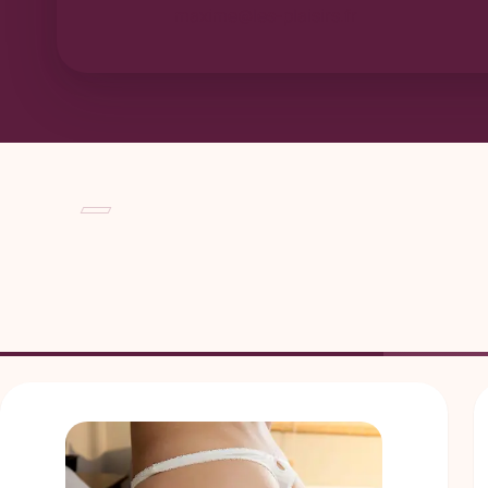
maxime@les-plaisirs.fr