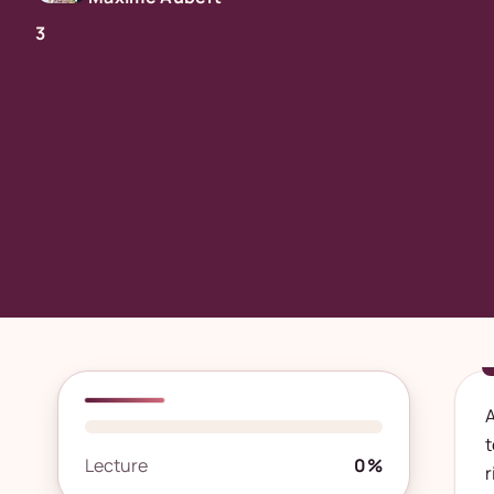
3
A
t
Lecture
0%
r