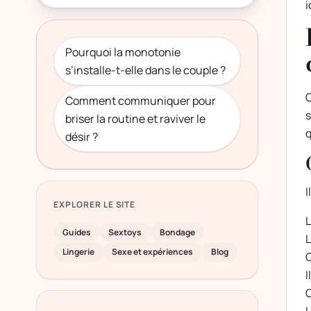
i
Pourquoi la monotonie
s’installe-t-elle dans le couple ?
O
Comment communiquer pour
s
briser la routine et raviver le
q
désir ?
I
EXPLORER LE SITE
L
Guides
Sextoys
Bondage
L
Lingerie
Sexe et expériences
Blog
O
I
O
L