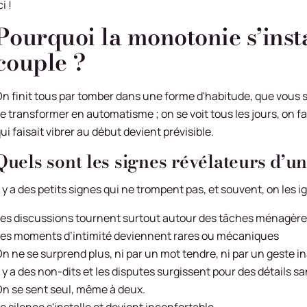
ci !
Pourquoi la monotonie s’insta
couple ?
n finit tous par tomber dans une forme d'habitude, que vous 
e transformer en automatisme ; on se voit tous les jours, on 
ui faisait vibrer au début devient prévisible.
Quels sont les signes révélateurs d’une
l y a des petits signes qui ne trompent pas, et souvent, on les 
es discussions tournent surtout autour des tâches ménagère
es moments d’intimité deviennent rares ou mécaniques
n ne se surprend plus, ni par un mot tendre, ni par un geste i
l y a des non-dits et les disputes surgissent pour des détails 
n se sent seul, même à deux.
e silence s'installe et devient inconfortable