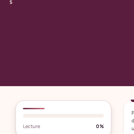
5
P
d
Lecture
0%
u