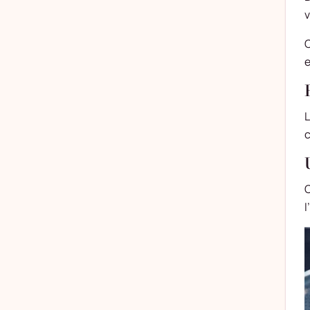
v
C
e
L
c
C
l