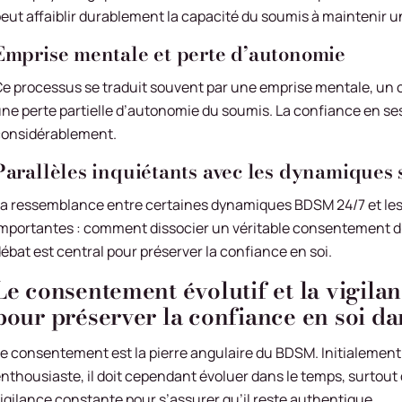
eut affaiblir durablement la capacité du soumis à maintenir un
Emprise mentale et perte d’autonomie
e processus se traduit souvent par une emprise mentale, un c
ne perte partielle d’autonomie du soumis. La confiance en ses
onsidérablement.
Parallèles inquiétants avec les dynamiques 
a ressemblance entre certaines dynamiques BDSM 24/7 et les
mportantes : comment dissocier un véritable consentement d’
ébat est central pour préserver la confiance en soi.
Le consentement évolutif et la vigila
pour préserver la confiance en soi d
e consentement est la pierre angulaire du BDSM. Initialement l
nthousiaste, il doit cependant évoluer dans le temps, surtout 
igilance constante pour s’assurer qu’il reste authentique.