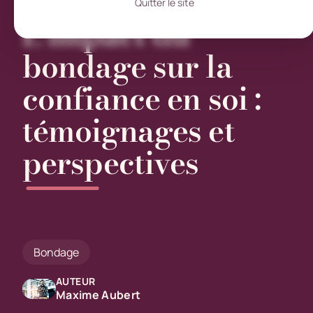
Quitter le site
L’impact du
bondage sur la
confiance en soi :
témoignages et
perspectives
Bondage
AUTEUR
Maxime Aubert