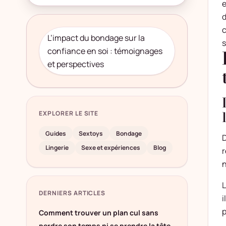
e
d
c
L’impact du bondage sur la
s
confiance en soi : témoignages
et perspectives
EXPLORER LE SITE
Guides
Sextoys
Bondage
D
Lingerie
Sexe et expériences
Blog
r
n
L
DERNIERS ARTICLES
i
p
Comment trouver un plan cul sans
perdre son temps ni se prendre la tête.