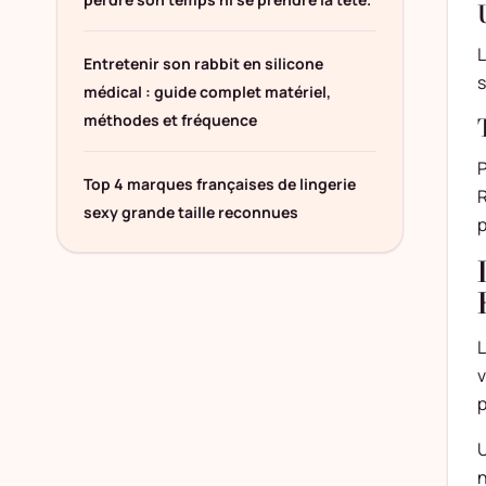
L
Entretenir son rabbit en silicone
s
médical : guide complet matériel,
méthodes et fréquence
P
Top 4 marques françaises de lingerie
R
sexy grande taille reconnues
p
L
v
p
U
n