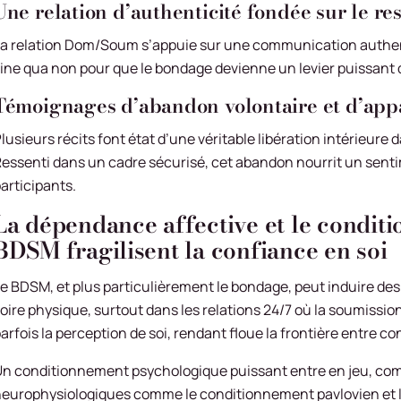
Une relation d’authenticité fondée sur le r
a relation Dom/Soum s’appuie sur une communication authent
ine qua non pour que le bondage devienne un levier puissant 
Témoignages d’abandon volontaire et d’app
lusieurs récits font état d’une véritable libération intérieur
essenti dans un cadre sécurisé, cet abandon nourrit un sent
articipants.
La dépendance affective et le conditi
BDSM fragilisent la confiance en soi
e BDSM, et plus particulièrement le bondage, peut induire d
oire physique, surtout dans les relations 24/7 où la soumissio
arfois la perception de soi, rendant floue la frontière entre 
n conditionnement psychologique puissant entre en jeu, co
europhysiologiques comme le conditionnement pavlovien et la 