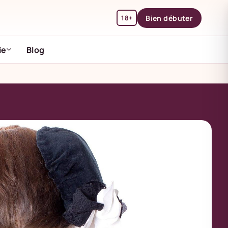
18+
Bien débuter
ie
Blog