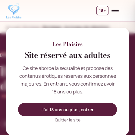
18+
Accueil
Bondage
Bondage : le niveau de rétention
Les Plaisirs
Site réservé aux adultes
DIMANCHE 17 FÉVRIER 2019
Bondage : le niveau
Ce site aborde la sexualité et propose des
contenus érotiques réservés aux personnes
de rétention
majeures. En entrant, vous confirmez avoir
18 ans ou plus.
J'ai 18 ans ou plus, entrer
Quitter le site
Bondage