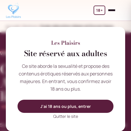
18+
Accueil
Sextoys
Code réduction Adam et Eve en ligne
Les Plaisirs
Site réservé aux adultes
VENDREDI 1 FÉVRIER 2019
Code réduction
Ce site aborde la sexualité et propose des
contenus érotiques réservés aux personnes
Adam et Eve en
majeures. En entrant, vous confirmez avoir
18 ans ou plus.
ligne
J'ai 18 ans ou plus, entrer
Quitter le site
Sur le site de Bazando.fr vous pourrez dénicher des bons de