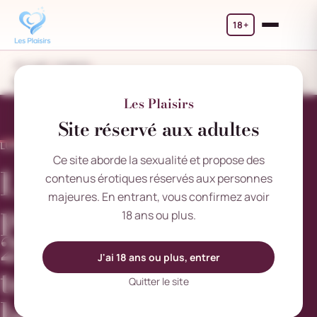
18+
Accueil
Lingerie
Lingerie printemps-été 2025 : les nouvelles tendances qui bouleversent les codes
Les Plaisirs
Site réservé aux adultes
LUNDI 20 JANVIER 2025
Ce site aborde la sexualité et propose des
Lingerie
contenus érotiques réservés aux personnes
majeures. En entrant, vous confirmez avoir
printemps-été
18 ans ou plus.
2025 : les nouvelles
J'ai 18 ans ou plus, entrer
tendances qui
Quitter le site
bouleversent les